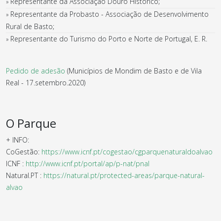
Representante da Associação Douro Histórico;
»
Representante da Probasto - Associação de Desenvolvimento
»
Rural de Basto;
Representante do Turismo do Porto e Norte de Portugal, E. R.
»
Pedido de adesão
(Municípios de Mondim de Basto e de Vila
Real - 17.setembro.2020)
O Parque
+ INFO:
CoGestão:
https://www.icnf.pt/cogestao/cgparquenaturaldoalvao
ICNF :
http://www.icnf.pt/portal/ap/p-nat/pnal
Natural.PT :
https://natural.pt/protected-areas/parque-natural-
alvao