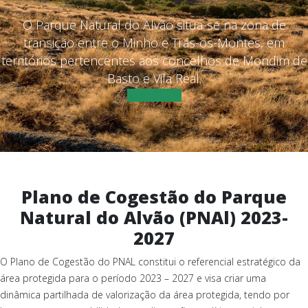
O Parque Natural do Alvão situa-se na zona de
transição entre o Minho e Trás-os-Montes, em
territórios pertencentes aos concelhos de Mondim de
Basto e Vila Real.
BEM-VINDO!
Plano de Cogestão do Parque
Natural do Alvão (PNAl) 2023-
2027
O Plano de Cogestão do PNAL constitui o referencial estratégico da
área protegida para o período 2023 – 2027 e visa criar uma
dinâmica partilhada de valorização da área protegida, tendo por